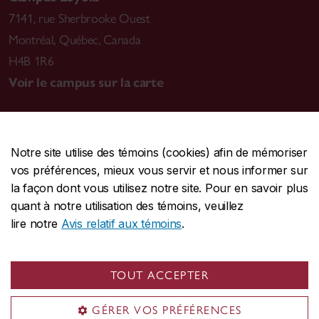
7141, rue Sherbrooke Ouest
Montréal
,
Québec, Canada
H4B 1R6
Voir le campus sur la carte
Notre site utilise des témoins (cookies) afin de mémoriser
CENTRALE
514-848-2424
vos préférences, mieux vous servir et nous informer sur
URGENCE
514-848-3717
la façon dont vous utilisez notre site. Pour en savoir plus
quant à notre utilisation des témoins, veuillez
|
|
|
Protection et prévention
Accessibilité
Confidentialité
lire notre
Avis relatif aux témoins
.
|
|
|
Conditions d'utilisation
Nous joindre
Gérer les témoins
Commentaires sur le site Web
TOUT ACCEPTER
© Université Concordia. Montréal, QC, Canada
GÉRER VOS PRÉFÉRENCES