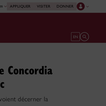
des
APPLIQUER
VISITER
DONNER
Ouvrir le form
EN
e Concordia
c
oient décerner la