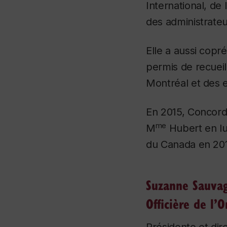
International, de l
des administrateu
Elle a aussi cop
permis de recueil
Montréal et des e
En 2015, Concordi
me
M
Hubert en lu
du Canada en 201
Suzanne Sauva
Officière de l’