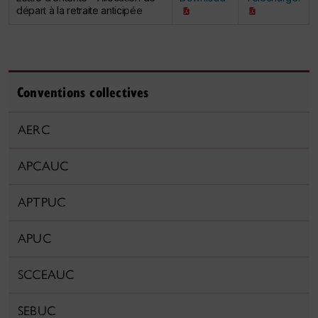
départ à la retraite anticipée
Conventions collectives
AERC
APCAUC
APTPUC
APUC
SCCEAUC
SEBUC