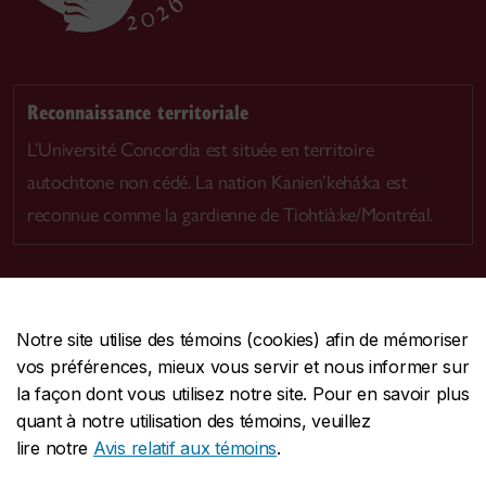
Reconnaissance territoriale
L’Université Concordia est située en territoire
autochtone non cédé. La nation Kanien’kehá:ka est
reconnue comme la gardienne de Tiohtià:ke/Montréal.
Notre site utilise des témoins (cookies) afin de mémoriser
CENTRALE
514-848-2424
vos préférences, mieux vous servir et nous informer sur
URGENCE
514-848-3717
la façon dont vous utilisez notre site. Pour en savoir plus
quant à notre utilisation des témoins, veuillez
|
|
|
Protection et prévention
Accessibilité
Confidentialité
lire notre
Avis relatif aux témoins
.
|
|
|
Conditions d'utilisation
Nous joindre
Gérer les témoins