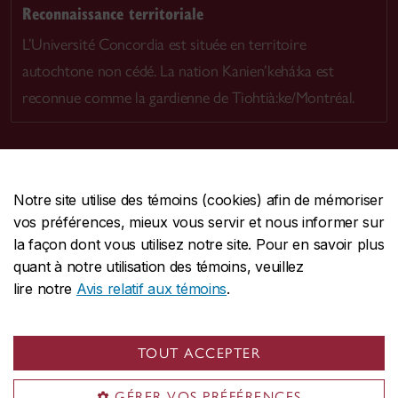
Reconnaissance territoriale
L’Université Concordia est située en territoire
autochtone non cédé. La nation Kanien’kehá:ka est
reconnue comme la gardienne de Tiohtià:ke/Montréal.
Notre site utilise des témoins (cookies) afin de mémoriser
CENTRALE
514-848-2424
vos préférences, mieux vous servir et nous informer sur
URGENCE
514-848-3717
la façon dont vous utilisez notre site. Pour en savoir plus
quant à notre utilisation des témoins, veuillez
|
|
|
Protection et prévention
Accessibilité
Confidentialité
lire notre
Avis relatif aux témoins
.
|
|
|
Conditions d'utilisation
Nous joindre
Gérer les témoins
Commentaires sur le site Web
TOUT ACCEPTER
© Université Concordia. Montréal, QC, Canada
GÉRER VOS PRÉFÉRENCES