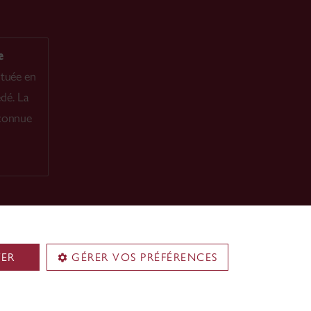
e
ituée en
dé. La
econnue
TER
GÉRER VOS PRÉFÉRENCES