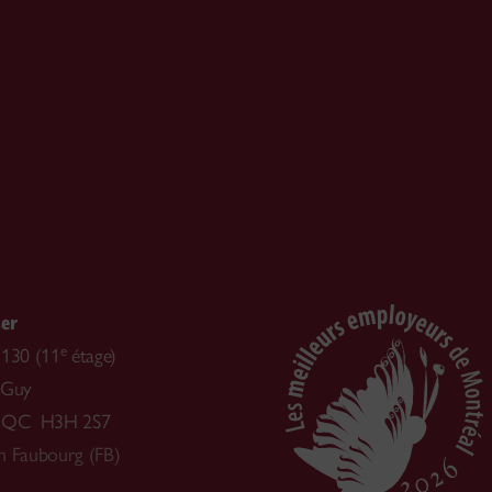
ter
e
1130 (11
étage)
 Guy
, QC H3H 2S7
n Faubourg (FB)