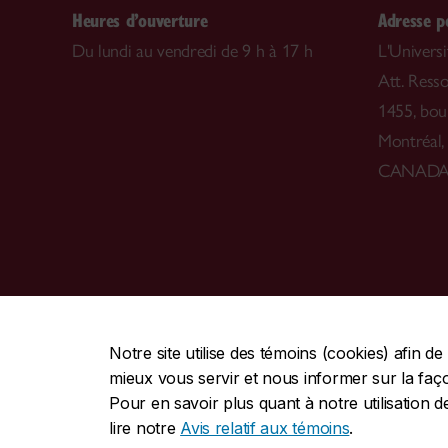
Heures d’ouverture
Adresse p
Du lundi au vendredi de 9 h à 17 h
L'Univers
Att. Ress
1455, bou
Montréa
CANAD
CENTRALE
|
URGENCE
514-848-2424
5
Notre site utilise des témoins (cookies) afin 
mieux vous servir et nous informer sur la façon
|
|
Protection et prévention
Accessibilité
Confidentialité
Pour en savoir plus quant à notre utilisation d
Commentaires sur le site Web
lire notre
Avis relatif aux témoins
.
© Université Concordia. Montréal, QC, Canada