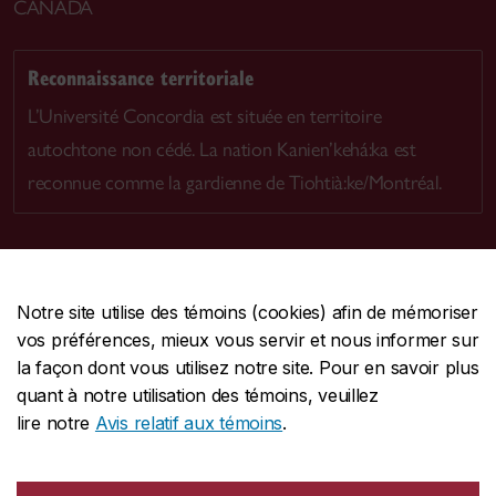
CANADA
Reconnaissance territoriale
L’Université Concordia est située en territoire
autochtone non cédé. La nation Kanien’kehá:ka est
reconnue comme la gardienne de Tiohtià:ke/Montréal.
Notre site utilise des témoins (cookies) afin de mémoriser
CENTRALE
514-848-2424
vos préférences, mieux vous servir et nous informer sur
URGENCE
514-848-3717
la façon dont vous utilisez notre site. Pour en savoir plus
quant à notre utilisation des témoins, veuillez
|
|
|
Protection et prévention
Accessibilité
Confidentialité
lire notre
Avis relatif aux témoins
.
|
|
|
Conditions d'utilisation
Nous joindre
Gérer les témoins
Commentaires sur le site Web