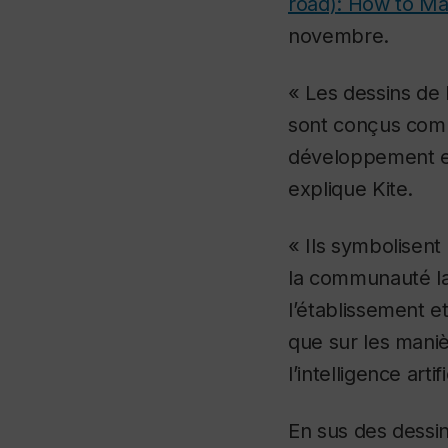
road): How to Ma
novembre.
« Les dessins de l
sont conçus comm
développement et 
explique Kite.
« Ils symbolisent
la communauté lak
l’établissement e
que sur les maniè
l’intelligence artif
En sus des dessin