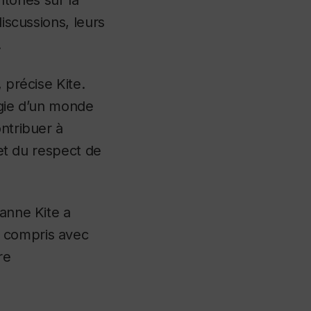
discussions, leurs
.
 précise Kite.
rgie d’un monde
ontribuer à
 et du respect de
zanne Kite a
y compris avec
re