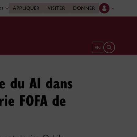
des
APPLIQUER
VISITER
DONNER
Ouvrir le form
EN
re du AI dans
erie FOFA de