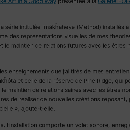
ke Art in a Good Way
présentée à la
Galerie FOF
a série intitulée
Imákȟaheye
(Method) installés à
e des représentations visuelles de mes théories
le maintien de relations futures avec les êtres 
 les enseignements que j’ai tirés de mes entretie
ȟóta et celle de la réserve de Pine Ridge, qui po
t le maintien de relations saines avec les êtres no
res de réaliser de nouvelles créations reposant,
icielle », ajoute-t-elle.
s, l’installation comporte un volet sonore, enregi