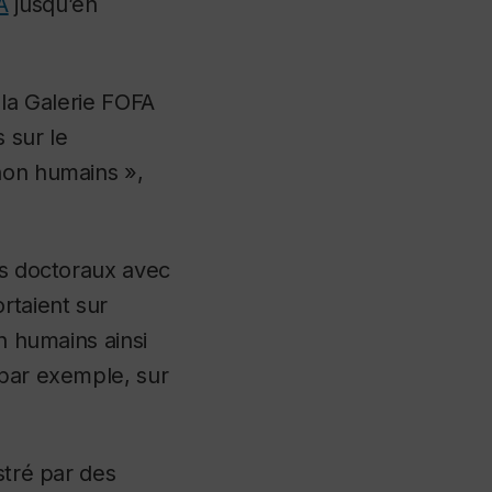
A
jusqu’en
 la Galerie FOFA
 sur le
non humains »,
ns doctoraux avec
rtaient sur
n humains ainsi
 par exemple, sur
stré par des