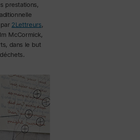
s prestations,
ditionnelle
, par
2Lettreurs
,
olm McCormick,
ts, dans le but
 déchets.