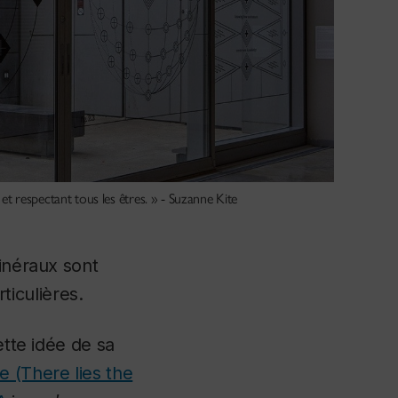
et respectant tous les êtres. » - Suzanne Kite
minéraux sont
iculières.
ette idée de sa
 (There lies the