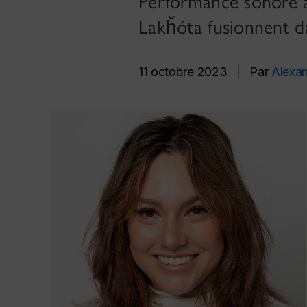
Performance sonore a
Lakȟóta fusionnent da
11 octobre 2023
|
Par
Alexa