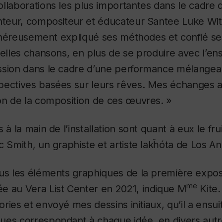
llaborations les plus importantes dans le cadre d
nteur, compositeur et éducateur Santee Luke Wit
 généreusement expliqué ses méthodes et confié se
velles chansons, en plus de se produire avec l’e
ssion dans le cadre d’une performance mélangean
pectives basées sur leurs rêves. Mes échanges a
on de la composition de ces œuvres. »
 à la main de l’installation sont quant à eux le fru
c Smith, un graphiste et artiste lakȟóta de Los An
us les éléments graphiques de la première expos
me
e au Vera List Center en 2021, indique M
Kite.
ries et envoyé mes dessins initiaux, qu’il a ensu
ues correspondant à chaque idée, en divers autr