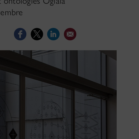
 ontologies Oglála
ovembre