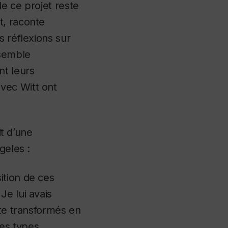
e ce projet reste
t, raconte
s réflexions sur
nsemble
t leurs
vec Witt ont
it d’une
geles :
ition de ces
 Je lui avais
ite transformés en
es types