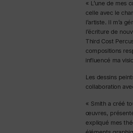
« L’une de mes co
celle avec le cha
l’artiste. Il m’a
l’écriture de nou
Third Cost Percu
compositions res
influencé ma visi
Les dessins peints
collaboration ave
« Smith a créé to
œuvres, présenté
expliqué mes théo
éléments graphiq