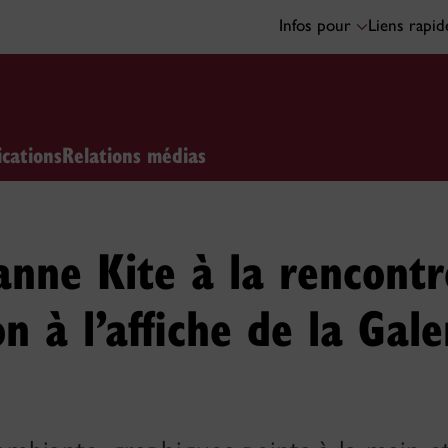
Infos pour
Liens rapi
ications
Relations médias
zanne Kite à la rencont
on à l’affiche de la Gal