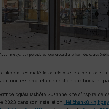
, comme ayant un potentiel éthique lorsqu'elles utilisent des cadres établis 
ns lakȟóta, les matériaux tels que les métaux et 
nt une essence et une relation aux humains part
sitrice oglála lakȟóta Suzanne Kite s’inspire de c
e 2023 dans son installation
Hél čhaŋkú kiŋ ȟpáye