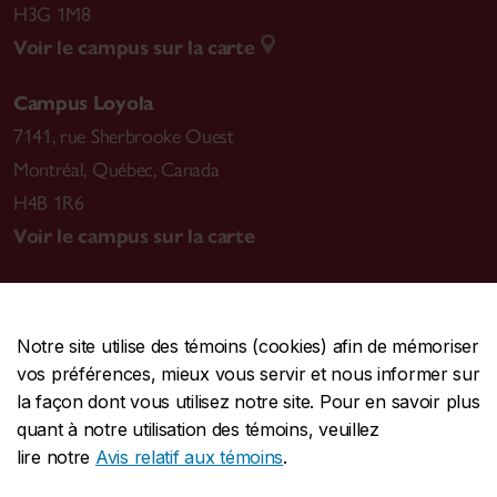
H3G 1M8
Voir le campus sur la carte
Campus Loyola
7141, rue Sherbrooke Ouest
Montréal
,
Québec, Canada
H4B 1R6
Voir le campus sur la carte
Notre site utilise des témoins (cookies) afin de mémoriser
CENTRALE
514-848-2424
vos préférences, mieux vous servir et nous informer sur
URGENCE
514-848-3717
la façon dont vous utilisez notre site. Pour en savoir plus
quant à notre utilisation des témoins, veuillez
|
|
|
Protection et prévention
Accessibilité
Confidentialité
lire notre
Avis relatif aux témoins
.
|
|
|
Conditions d'utilisation
Nous joindre
Gérer les témoins