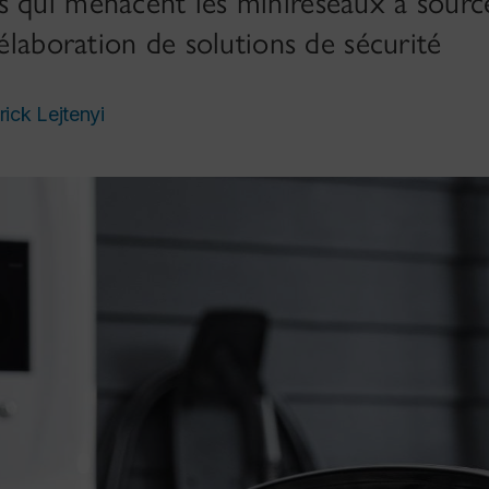
 qui menacent les miniréseaux à source
’élaboration de solutions de sécurité
rick Lejtenyi