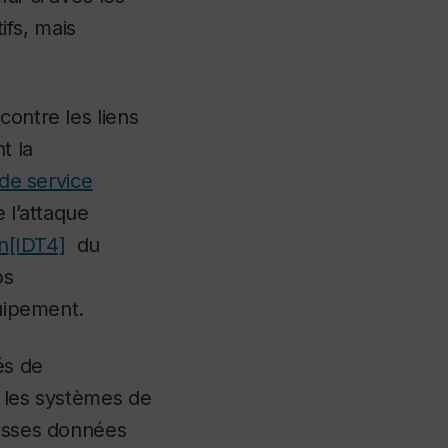
ifs, mais
contre les liens
t la
de service
 l’attaque
n
[IDT4]
du
ps
quipement.
és de
t les systèmes de
ausses données