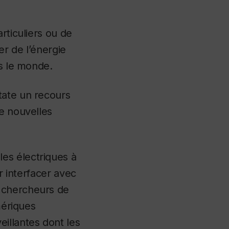
rticuliers ou de
er de l’énergie
ns le monde.
tate un recours
de nouvelles
es électriques à
r interfacer avec
 chercheurs de
mériques
illantes dont les