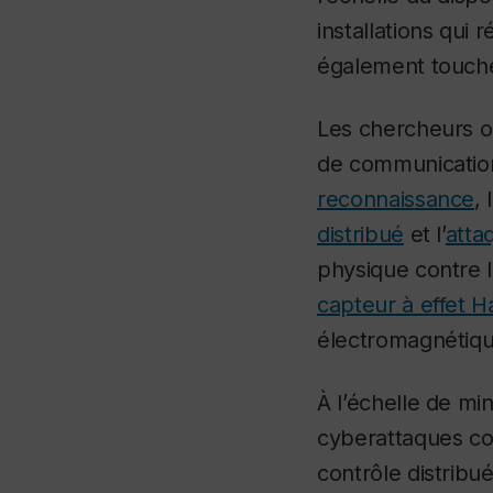
installations qui 
également touche
Les chercheurs on
de communication 
reconnaissance
, l
distribué
et l’
atta
physique contre 
capteur à effet Ha
électromagnétique
À l’échelle de mi
cyberattaques con
contrôle distribu