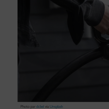
Photo par
dcbel
via
Unsplash