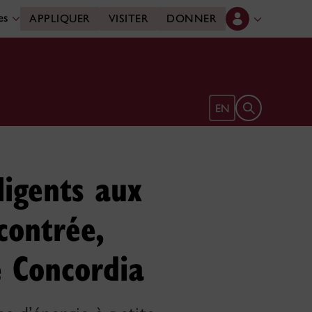
des
APPLIQUER
VISITER
DONNER
Ouvrir le form
EN
ligents aux
contrée,
é Concordia