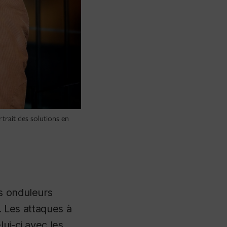
rtrait des solutions en
es onduleurs
u. Les attaques à
ui-ci avec les