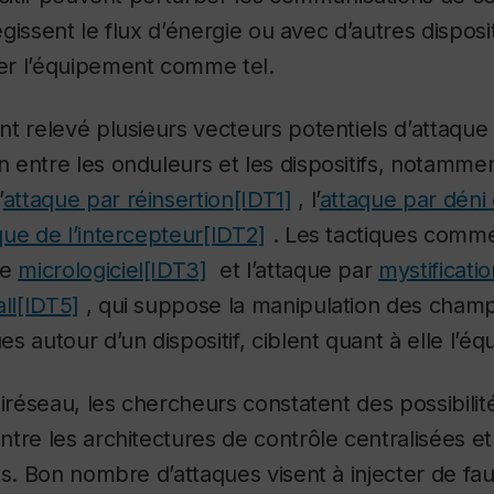
régissent le flux d’énergie ou avec d’autres disposit
r l’équipement comme tel.
t relevé plusieurs vecteurs potentiels d’attaque 
entre les onduleurs et les dispositifs, notammen
’
attaque par réinsertion
[IDT1]
, l’
attaque par déni 
que de l’intercepteur
[IDT2]
. Les tactiques comme
le
micrologiciel
[IDT3]
et l’attaque par
mystificatio
ll
[IDT5]
, qui suppose la manipulation des cham
s autour d’un dispositif, ciblent quant à elle l’é
niréseau, les chercheurs constatent des possibilit
tre les architectures de contrôle centralisées e
és. Bon nombre d’attaques visent à injecter de f