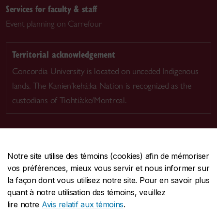
Services for faculty & staff
Event planning on Carrefour
Territorial acknowledgement
Concordia University is located on unceded Indigenous
lands. The Kanien’kehá:ka Nation is recognized as the
custodians of Tiohtià:ke/Montreal.
Notre site utilise des témoins (cookies) afin de mémoriser
CENTRALE
514-848-2424
vos préférences, mieux vous servir et nous informer sur
URGENCE
514-848-3717
la façon dont vous utilisez notre site. Pour en savoir plus
quant à notre utilisation des témoins, veuillez
|
|
|
Protection et prévention
Accessibilité
Confidentialité
lire notre
Avis relatif aux témoins
.
|
|
|
Conditions d'utilisation
Nous joindre
Gérer les témoins