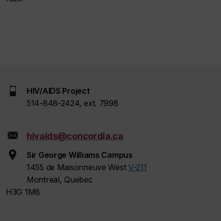
HIV/AIDS Project
514-848-2424, ext. 7998
hivaids@concordia.ca
Sir George Williams Campus
1455 de Maisonneuve West
V-211
Montreal, Quebec
H3G 1M8