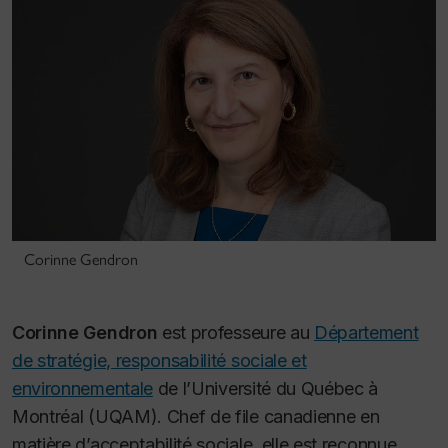
Corinne Gendron
Corinne Gendron
est professeure au
Département
de stratégie, responsabilité sociale et
environnementale
de l’Université du Québec à
Montréal (UQAM). Chef de file canadienne en
matière d’acceptabilité sociale, elle est reconnue