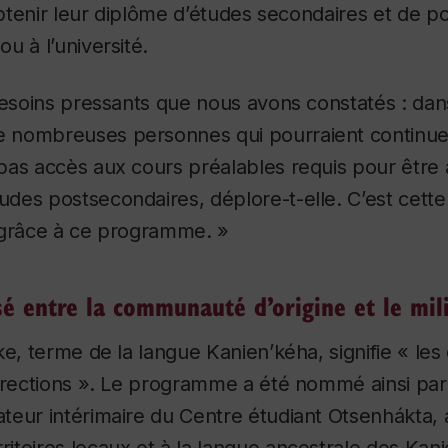
’obtenir leur diplôme d’études secondaires et de p
u à l’université.
besoins pressants que nous avons constatés : dan
nombreuses personnes qui pourraient continuer 
pas accès aux cours préalables requis pour être
des postsecondaires, déplore-t-elle. C’est cett
 grâce à ce programme. »
é entre la communauté d’origine et le mili
ke, terme de la langue Kanien’kéha, signifie « les
irections ». Le programme a été nommé ainsi par 
eur intérimaire du Centre étudiant Otsenhákta, 