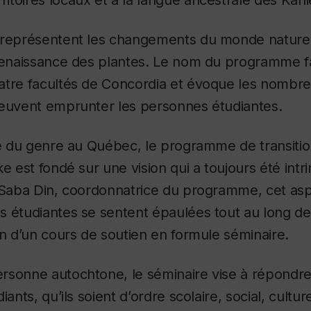
toires locaux et à la langue ancestrale des Kan
 représentent les changements du monde naturel 
 renaissance des plantes. Le nom du programme f
atre facultés de Concordia et évoque les nombreu
peuvent emprunter les personnes étudiantes.
ive du genre au Québec, le programme de transiti
ke est fondé sur une vision qui a toujours été in
 Saba Din, coordonnatrice du programme, cet aspe
s étudiantes se sentent épaulées tout au long de
on d’un cours de soutien en formule séminaire.
rsonne autochtone, le séminaire vise à répondre
iants, qu’ils soient d’ordre scolaire, social, cultur