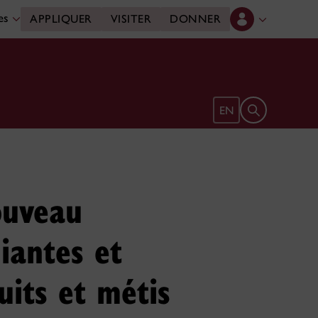
des
APPLIQUER
VISITER
DONNER
Ouvrir le form
EN
ouveau
iantes et
uits et métis