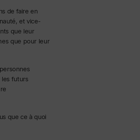
s de faire en
auté, et vice-
nts que leur
mes que pour leur
s personnes
 les futurs
ère
us que ce à quoi