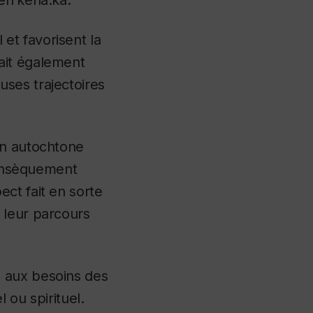
ien’kehá:ka.
et favorisent la
ait également
ses trajectoires
on autochtone
trinsèquement
ct fait en sorte
 leur parcours
 aux besoins des
el ou spirituel.