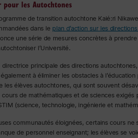
r pour les Autochtones
ogramme de transition autochtone Kaié:ri Nikawer
ommandées dans le
plan d’action sur les directio
nonce une série de mesures concrètes à prendre
utochtoniser l’Université.
, directrice principale des directions autochtones
e également à éliminer les obstacles à l’éducatio
e les élèves autochtones, qui sont souvent désav
es cours de mathématiques et de sciences exigés
IM (science, technologie, ingénierie et mathém
es communautés éloignées, certains cours ne so
anque de personnel enseignant; les élèves se vo