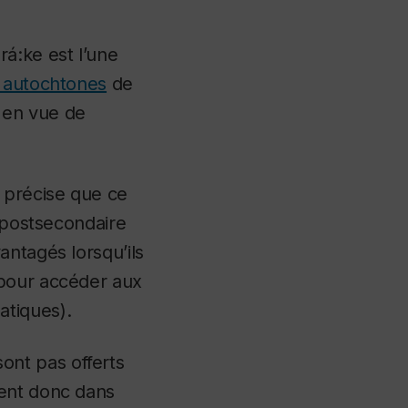
á:ke est l’une
ns autochtones
de
 en vue de
, précise que ce
n postsecondaire
antagés lorsqu’ils
 pour accéder aux
atiques).
nt pas offerts
ient donc dans