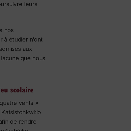
oursuivre leurs
s nos
à étudier n’ont
 admises aux
e lacune que nous
eu scolaire
 quatre vents »
Katsistohkwí:io
afin de rendre