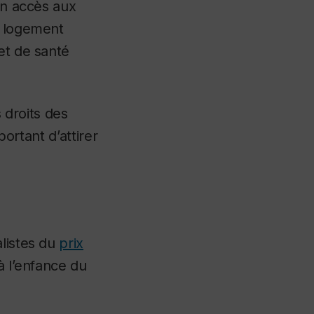
un accès aux
n logement
et de santé
s droits des
portant d’attirer
alistes du
prix
à l’enfance du