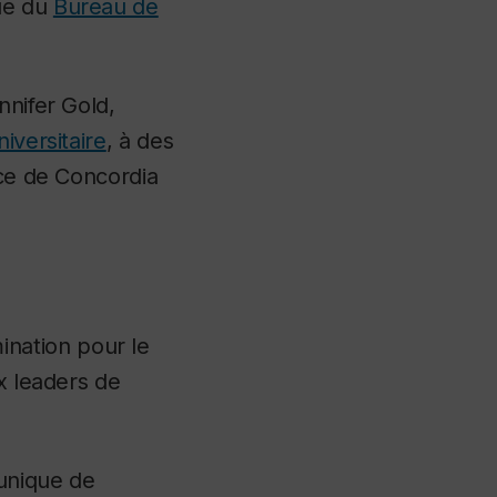
ue du
Bureau de
nnifer Gold,
iversitaire
, à des
nce de Concordia
nation pour le
x leaders de
unique de