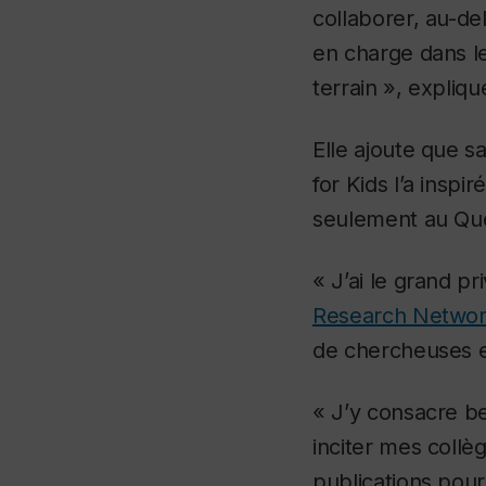
collaborer, au-d
en charge dans le
terrain », expliq
Elle ajoute que s
for Kids l’a inspi
seulement au Québ
« J’ai le grand pr
Research Network
de chercheuses e
« J’y consacre b
inciter mes collè
publications pour