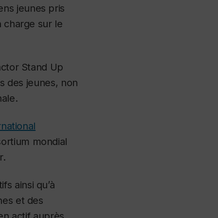
ns jeunes pris
n charge sur le
Factor Stand Up
its des jeunes, non
ale.
rnational
sortium mondial
r.
s ainsi qu’à
hes et des
en actif auprès