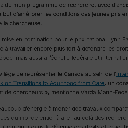
elà de mon programme de recherche, avec d’ancie
 but d’améliorer les conditions des jeunes pris e
ue la chercheuse.
a mise en nomination pour le prix national Lynn 
rée à travailler encore plus fort à défendre les dro
ec, mais aussi à l’échelle fédérale et internation
ivilège de représenter le Canada au sein de l’
Inte
 on Transitions to Adulthood from Care
, un con
t de chercheurs », mentionne Varda Mann-Fede
eaucoup d’énergie à mener des travaux comparatif
gues du monde entier à aller au-delà des recherc
 s’impliquer dans la défense des droits et le souti