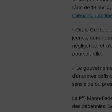
l’âge de 18 ans 
sciences humaine
« Or, le Québec e
jeunes, dont nomb
négligence, et n’
poursuit-elle.
« Le gouvernement
d’énormes défis da
sans aide ou pre
re
La P
Mann-Feder 
des décennies. Se