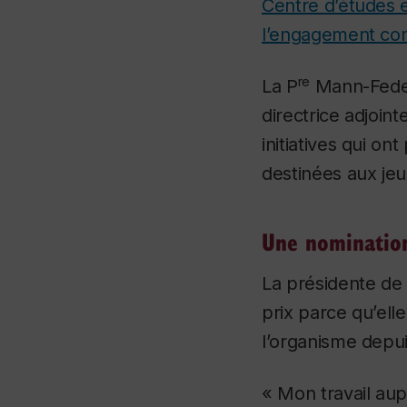
Centre d’études 
l’engagement co
re
La P
Mann-Feder 
directrice adjoin
initiatives qui o
destinées aux jeu
Une nomination
La présidente de
prix parce qu’ell
l’organisme depui
« Mon travail au