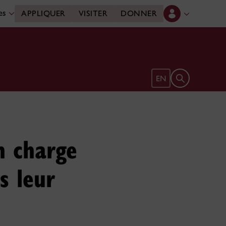
des
APPLIQUER
VISITER
DONNER
Ouvrir le form
EN
n charge
s leur