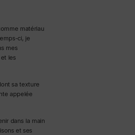
se comme matériau
temps-ci, je
ans mes
et les
dont sa texture
nte appelée
tenir dans la main
isons et ses