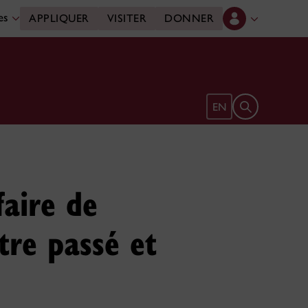
des
APPLIQUER
VISITER
DONNER
Ouvrir le form
EN
faire de
tre passé et