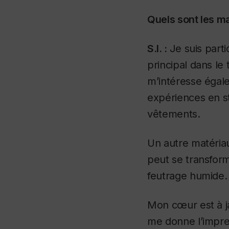
Quels sont les ma
S.I. :
Je suis parti
principal dans le 
m’intéresse égale
expériences en st
vêtements.
Un autre matériau
peut se transfor
feutrage humide.
Mon cœur est à jam
me donne l’impres