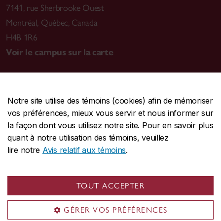
7141, rue Sherbrooke Ouest
Montréal
,
Québec, Canada
H4B 1R6
Voir le campus sur la carte
Notre site utilise des témoins (cookies) afin de mémoriser
CENTRALE
514-848-2424
vos préférences, mieux vous servir et nous informer sur
URGENCE
514-848-3717
la façon dont vous utilisez notre site. Pour en savoir plus
quant à notre utilisation des témoins, veuillez
|
|
|
Protection et prévention
Accessibilité
Confidentialité
lire notre
Avis relatif aux témoins
.
|
|
|
Conditions d'utilisation
Nous joindre
Gérer les témoins
Commentaires sur le site Web
TOUT ACCEPTER
© Université Concordia. Montréal, QC, Canada
GÉRER VOS PRÉFÉRENCES