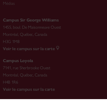
Médias
Campus Sir George Williams
1455, boul. De Maisonneuve Ouest
Montréal
,
Québec, Canada
H3G 1M8
Voir le campus sur la carte
Campus Loyola
7141, rue Sherbrooke Ouest
Montréal
,
Québec, Canada
H4B 1R6
Voir le campus sur la carte