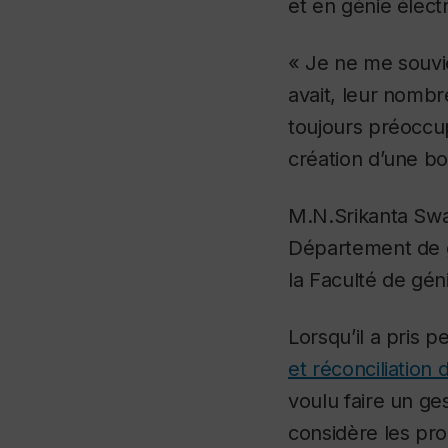
et en génie élect
« Je ne me souvie
avait, leur nombr
toujours préoccupé
création d’une bo
M.N.Srikanta Swam
Département de gé
la Faculté de gén
Lorsqu’il a pris 
et réconciliation
voulu faire un g
considère les pro