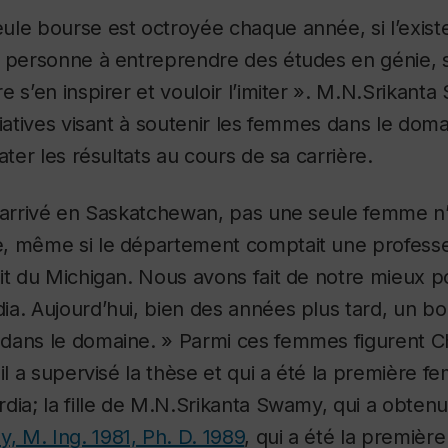
ule bourse est octroyée chaque année, si l’exist
e personne à entreprendre des études en génie, s
e s’en inspirer et vouloir l’imiter ». M.N.Srikan
tiatives visant à soutenir les femmes dans le dom
ater les résultats au cours de sa carrière.
 arrivé en Saskatchewan, pas une seule femme n’é
, même si le département comptait une profess
it du Michigan. Nous avons fait de notre mieux p
ia. Aujourd’hui, bien des années plus tard, un 
dans le domaine. » Parmi ces femmes figurent
 il a supervisé la thèse et qui a été la première 
dia; la fille de M.N.Srikanta Swamy, qui a obten
, M. Ing. 1981, Ph. D. 1989
, qui a été la premièr