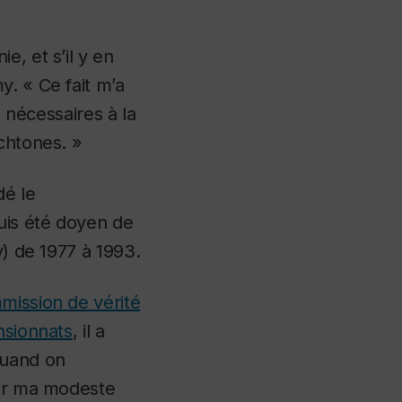
, et s’il y en
y. « Ce fait m’a
s nécessaires à la
chtones. »
dé le
puis été doyen de
y) de 1977 à 1993.
ission de vérité
sionnats
, il a
quand on
ter ma modeste