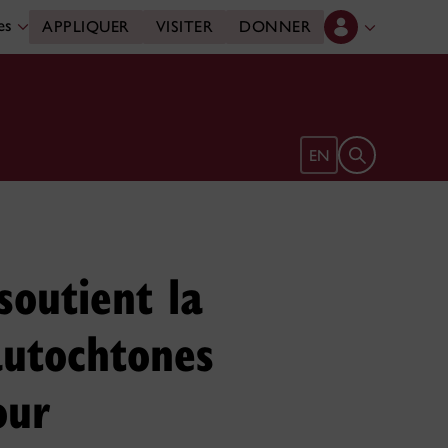
des
APPLIQUER
VISITER
DONNER
Ouvrir le form
EN
soutient la
autochtones
our