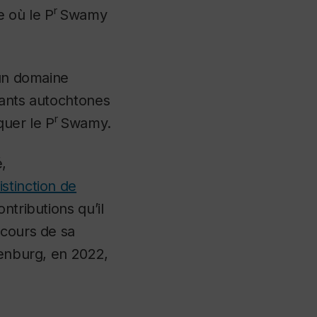
r
e où le P
Swamy
 un domaine
diants autochtones
r
quer le P
Swamy.
,
istinction de
ntributions qu’il
 cours de sa
kenburg, en 2022,