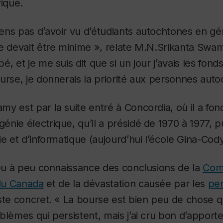
rique.
ns pas d’avoir vu d’étudiants autochtones en génie
e devait être minime », relate M.N.Srikanta Swam
, et je me suis dit que si un jour j’avais les fond
urse, je donnerais la priorité aux personnes auto
y est par la suite entré à Concordia, où il a fon
nie électrique, qu’il a présidé de 1970 à 1977, 
ie et d’informatique (aujourd’hui l’école Gina-Cod
peu à peu connaissance des conclusions de la
Comm
 du Canada
et de la dévastation causée par les
pen
este concret. « La bourse est bien peu de chose 
blèmes qui persistent, mais j’ai cru bon d’appor