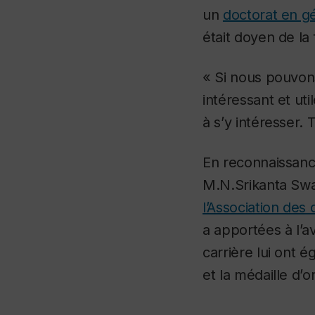
un
doctorat en g
était doyen de la 
« Si nous pouvons
intéressant et ut
à s’y intéresser.
En reconnaissance
M.N.Srikanta Swa
l’Association des
a apportées à l’a
carrière lui ont 
et la médaille d’o