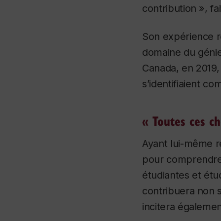
contribution », fai
Son expérience re
domaine du génie
Canada, en 2019
s’identifiaient c
« Toutes ces c
Ayant lui-même re
pour comprendre l
étudiantes et étud
contribuera non s
incitera égalemen