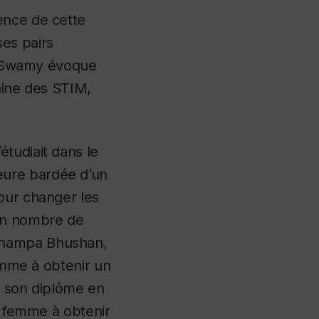
ence de cette
es pairs
ta Swamy évoque
aine des STIM,
tudiait dans le
eure bardée d’un
our changer les
bon nombre de
 Champa Bhushan,
femme à obtenir un
u son diplôme en
e femme à obtenir