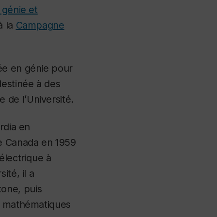
 génie et
à la
Campagne
ée en génie pour
destinée à des
 de l’Université.
rdia en
le Canada en 1959
électrique à
té, il a
one, puis
en mathématiques