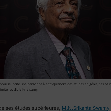
te bourse incite une personne à entreprendre des études en génie, ses pai
l’imiter », dit le Pr Swamy.
de ses études supérieures,
M.N.Srikanta Swamy