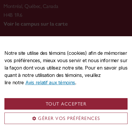
Montréal
,
Québec, Canada
H4B 1R6
Voir le campus sur la carte
Notre site utilise des témoins (cookies) afin de mémoriser
CENTRALE
514-848-2424
vos préférences, mieux vous servir et nous informer sur
URGENCE
514-848-3717
la façon dont vous utilisez notre site. Pour en savoir plus
quant à notre utilisation des témoins, veuillez
|
|
|
Protection et prévention
Accessibilité
Confidentialité
lire notre
Avis relatif aux témoins
.
|
|
|
Conditions d'utilisation
Nous joindre
Gérer les témoins
Commentaires sur le site Web
TOUT ACCEPTER
© Université Concordia. Montréal, QC, Canada
GÉRER VOS PRÉFÉRENCES