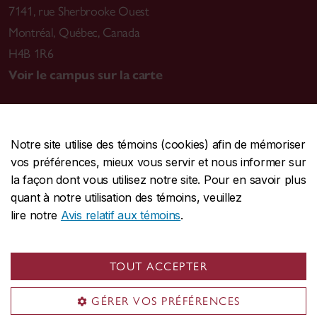
7141, rue Sherbrooke Ouest
Montréal
,
Québec, Canada
H4B 1R6
Voir le campus sur la carte
Notre site utilise des témoins (cookies) afin de mémoriser
CENTRALE
514-848-2424
vos préférences, mieux vous servir et nous informer sur
URGENCE
514-848-3717
la façon dont vous utilisez notre site. Pour en savoir plus
quant à notre utilisation des témoins, veuillez
|
|
|
Protection et prévention
Accessibilité
Confidentialité
lire notre
Avis relatif aux témoins
.
|
|
|
Conditions d'utilisation
Nous joindre
Gérer les témoins
Commentaires sur le site Web
TOUT ACCEPTER
© Université Concordia. Montréal, QC, Canada
GÉRER VOS PRÉFÉRENCES