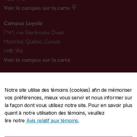
Voir le campus sur la carte
Campus Loyola
7141, rue Sherbrooke Ouest
Montréal
,
Québec, Canada
H4B 1R6
Voir le campus sur la carte
Notre site utilise des témoins (cookies) afin de mémoriser
CENTRALE
514-848-2424
vos préférences, mieux vous servir et nous informer sur
URGENCE
514-848-3717
la façon dont vous utilisez notre site. Pour en savoir plus
quant à notre utilisation des témoins, veuillez
|
|
|
Protection et prévention
Accessibilité
Confidentialité
lire notre
Avis relatif aux témoins
.
|
|
|
Conditions d'utilisation
Nous joindre
Gérer les témoins
Commentaires sur le site Web