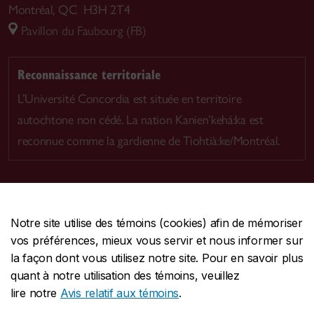
Montréal, QC H3H 2T4
Pavillon du Faubourg (FB)
Reconnaissance territoriale
L’Université Concordia est située en territoire
autochtone non cédé. La nation Kanien’kehá:ka est
reconnue comme la gardienne de Tiohtià:ke/Montréal.
Notre site utilise des témoins (cookies) afin de mémoriser
CENTRALE
514-848-2424
vos préférences, mieux vous servir et nous informer sur
URGENCE
514-848-3717
la façon dont vous utilisez notre site. Pour en savoir plus
quant à notre utilisation des témoins, veuillez
|
|
|
Protection et prévention
Accessibilité
Confidentialité
lire notre
Avis relatif aux témoins
.
|
|
|
Conditions d'utilisation
Nous joindre
Gérer les témoins