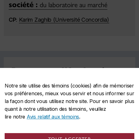
société :
du laboratoire au marché
CP
:
Karim Zaghib (Université Concordia)
Processus d’évaluation
et de décision
Notre site utilise des témoins (cookies) afin de mémoriser
vos préférences, mieux vous servir et nous informer sur
la façon dont vous utilisez notre site. Pour en savoir plus
Toutes les applications de projets stratégiques
quant à notre utilisation des témoins, veuillez
ont été évaluées selon un processus
lire notre
Avis relatif aux témoins
.
transparent et équitable.
Le processus d'évaluation