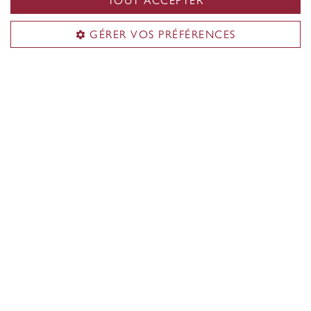
TOUT ACCEPTER
GÉRER VOS PRÉFÉRENCES
Volt-Age est financé par une subvention de 123
millions de dollars du
Fonds d’excellence en
recherche Apogée Canada
.
Volt-Age dans les médias sociaux