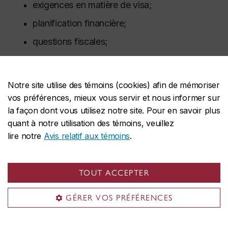
exigences en matière de visa;
planification financière;
questions fiscales;
sécurité et préparation du voyage.
Une fois sur place, vous devrez confirmer votre
Notre site utilise des témoins (cookies) afin de mémoriser
vos préférences, mieux vous servir et nous informer sur
arrivée et rester en contact avec votre
la façon dont vous utilisez notre site. Pour en savoir plus
coordonnatrice ou coordonnateur pendant toute
quant à notre utilisation des témoins, veuillez
la durée du stage.
lire notre
Avis relatif aux témoins
.
Après le stage
TOUT ACCEPTER
GÉRER VOS PRÉFÉRENCES
Marche à suivre