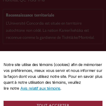
Montréal, QC H3G 1M8
Reconnaissance territoriale
L’Université Concordia est située en territoire
autochtone non cédé. La nation Kanien’kehá:ka est
reconnue comme la gardienne de Tiohtià:ke/Montréal.
Notre site utilise des témoins (cookies) afin de mémoriser
CENTRALE
514-848-2424
vos préférences, mieux vous servir et nous informer sur
URGENCE
514-848-3717
la façon dont vous utilisez notre site. Pour en savoir plus
quant à notre utilisation des témoins, veuillez
|
|
|
Protection et prévention
Accessibilité
Confidentialité
lire notre
Avis relatif aux témoins
.
|
|
|
Conditions d'utilisation
Nous joindre
Gérer les témoins
Commentaires sur le site Web
TOUT ACCEPTER