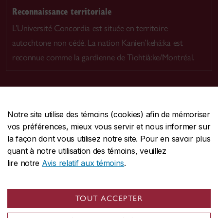
Reconnaissance territoriale
L’Université Concordia est située en territoire
autochtone non cédé. La nation Kanien’kehá:ka est
reconnue comme la gardienne de Tiohtià:ke/Montréal.
Notre site utilise des témoins (cookies) afin de mémoriser
CENTRALE
514-848-2424
vos préférences, mieux vous servir et nous informer sur
URGENCE
514-848-3717
la façon dont vous utilisez notre site. Pour en savoir plus
quant à notre utilisation des témoins, veuillez
|
|
|
Protection et prévention
Accessibilité
Confidentialité
lire notre
Avis relatif aux témoins
.
|
|
|
Conditions d'utilisation
Nous joindre
Gérer les témoins
Commentaires sur le site Web
TOUT ACCEPTER
© Université Concordia. Montréal, QC, Canada