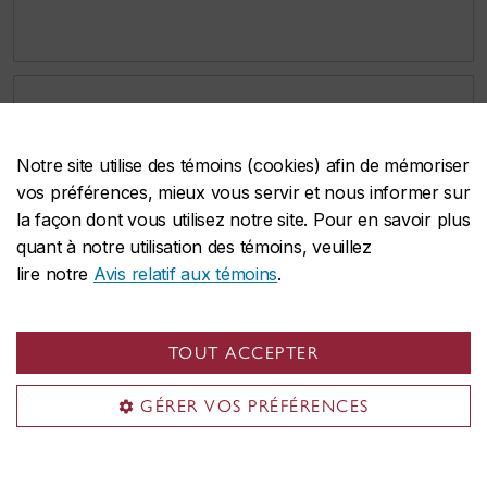
100 meilleures universités
au monde,
Notre site utilise des témoins (cookies) afin de mémoriser
durabilité
vos préférences, mieux vous servir et nous informer sur
—
Classement mondial des universités de QS
la façon dont vous utilisez notre site. Pour en savoir plus
2024 : durabilité
quant à notre utilisation des témoins, veuillez
lire notre
Avis relatif aux témoins
.
TOUT ACCEPTER
GÉRER VOS PRÉFÉRENCES