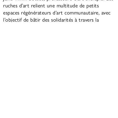
ruches d’art relient une multitude de petits
espaces régénérateurs d’art communautaire, avec
l’objectif de bâtir des solidarités à travers la
distance géographique. Ces tiers espaces créent de
multiples occasions de dialogue, de partage de
savoir-faire et de création artistique entre les
gens, peu importe leur milieu socio-économique,
leur âge, leur culture et leurs capacités.
Concordia compte deux ruches d’art sur son
campus et Montréal abrite 40 autres ruches d’art.
Ces espaces offrent des possibilités de formation
pour les art-thérapeutes émergents et offrent à
tous les étudiants et étudiantes les avantages de la
création artistique thérapeutique et du
renforcement de la communauté.