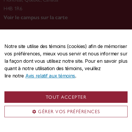
H4B 1R6
Voir le campus sur la carte
Notre site utilise des témoins (cookies) afin de mémoriser
CENTRALE
514-848-2424
vos préférences, mieux vous servir et nous informer sur
URGENCE
514-848-3717
la façon dont vous utilisez notre site. Pour en savoir plus
quant à notre utilisation des témoins, veuillez
|
|
|
Protection et prévention
Accessibilité
Confidentialité
lire notre
Avis relatif aux témoins
.
|
|
|
Conditions d'utilisation
Nous joindre
Gérer les témoins
Commentaires sur le site Web
TOUT ACCEPTER
© Université Concordia. Montréal, QC, Canada
GÉRER VOS PRÉFÉRENCES