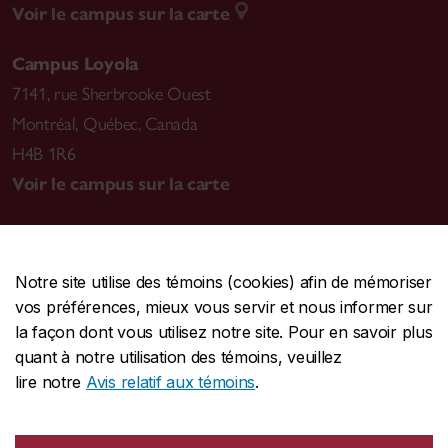
Voir le campus sur la carte
Campus Loyola
7141, rue Sherbrooke Ouest
Montréal
,
Québec, Canada
H4B 1R6
Voir le campus sur la carte
Notre site utilise des témoins (cookies) afin de mémoriser
CENTRALE
514-848-2424
vos préférences, mieux vous servir et nous informer sur
URGENCE
514-848-3717
la façon dont vous utilisez notre site. Pour en savoir plus
quant à notre utilisation des témoins, veuillez
|
|
|
Protection et prévention
Accessibilité
Confidentialité
lire notre
Avis relatif aux témoins
.
|
|
|
Conditions d'utilisation
Nous joindre
Gérer les témoins
Commentaires sur le site Web