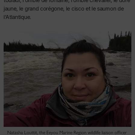
touladi, l’omble de fontaine, l’omble chevalier, le doré
jaune, le grand corégone, le cisco et le saumon de
l’Atlantique.
Natasha Louttit, the Eeyou Marine Region wildlife liaison officer