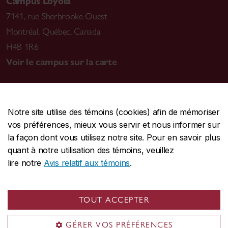
Campus Loyola
7141, rue Sherbrooke Ouest
Montréal
,
Québec, Canada
H4B 1R6
Voir le campus sur la carte
Notre site utilise des témoins (cookies) afin de mémoriser
CENTRALE
514-848-2424
vos préférences, mieux vous servir et nous informer sur
URGENCE
514-848-3717
la façon dont vous utilisez notre site. Pour en savoir plus
quant à notre utilisation des témoins, veuillez
|
|
|
Protection et prévention
Accessibilité
Confidentialité
lire notre
Avis relatif aux témoins
.
|
|
|
Conditions d'utilisation
Nous joindre
Gérer les témoins
Commentaires sur le site Web
TOUT ACCEPTER
© Université Concordia. Montréal, QC, Canada
GÉRER VOS PRÉFÉRENCES