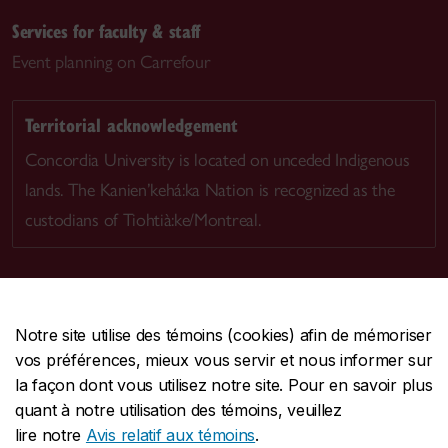
Services for faculty & staff
Event planning on Carrefour
Territorial acknowledgement
Concordia University is located on unceded Indigenous
lands. The Kanien’kehá:ka Nation is recognized as the
custodians of Tiohtià:ke/Montreal.
Notre site utilise des témoins (cookies) afin de mémoriser
CENTRALE
514-848-2424
vos préférences, mieux vous servir et nous informer sur
URGENCE
514-848-3717
la façon dont vous utilisez notre site. Pour en savoir plus
quant à notre utilisation des témoins, veuillez
|
|
|
Protection et prévention
Accessibilité
Confidentialité
lire notre
Avis relatif aux témoins
.