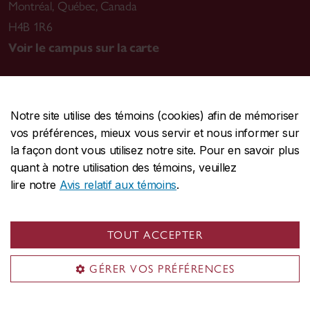
Montréal
,
Québec, Canada
H4B 1R6
Voir le campus sur la carte
Notre site utilise des témoins (cookies) afin de mémoriser
CENTRALE
514-848-2424
vos préférences, mieux vous servir et nous informer sur
URGENCE
514-848-3717
la façon dont vous utilisez notre site. Pour en savoir plus
quant à notre utilisation des témoins, veuillez
|
|
|
Protection et prévention
Accessibilité
Confidentialité
lire notre
Avis relatif aux témoins
.
|
|
|
Conditions d'utilisation
Nous joindre
Gérer les témoins
Commentaires sur le site Web
TOUT ACCEPTER
© Université Concordia. Montréal, QC, Canada
GÉRER VOS PRÉFÉRENCES