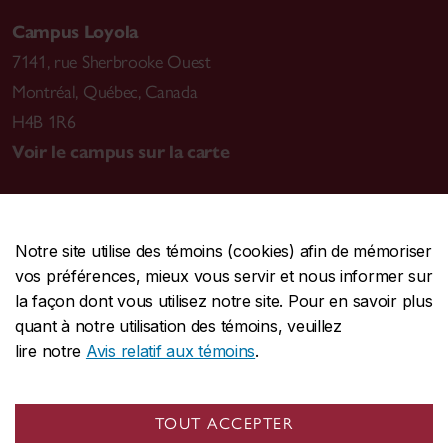
Campus Loyola
7141, rue Sherbrooke Ouest
Montréal
,
Québec, Canada
H4B 1R6
Voir le campus sur la carte
Notre site utilise des témoins (cookies) afin de mémoriser
CENTRALE
514-848-2424
vos préférences, mieux vous servir et nous informer sur
URGENCE
514-848-3717
la façon dont vous utilisez notre site. Pour en savoir plus
quant à notre utilisation des témoins, veuillez
|
|
|
Protection et prévention
Accessibilité
Confidentialité
lire notre
Avis relatif aux témoins
.
|
|
|
Conditions d'utilisation
Nous joindre
Gérer les témoins
Commentaires sur le site Web
TOUT ACCEPTER
© Université Concordia. Montréal, QC, Canada