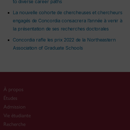
to diverse career paths
La nouvelle cohorte de chercheuses et chercheurs
engagés de Concordia consacrera l’année à venir à
la présentation de ses recherches doctorales
Concordia rafle les prix 2022 de la Northeastern
Association of Graduate Schools
À propos
Études
Admission
Vie étudiante
Recherche