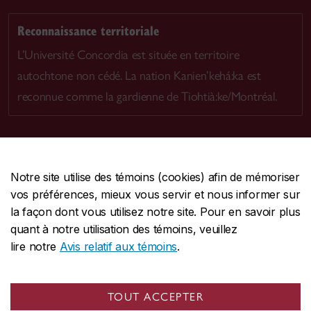
Reconnaissance territoriale
L’Université Concordia est située en territoire
autochtone non cédé. La nation Kanien’kehá:ka est
reconnue comme la gardienne de Tiohtià:ke/Montréal.
Notre site utilise des témoins (cookies) afin de mémoriser
CENTRALE
514-848-2424
vos préférences, mieux vous servir et nous informer sur
URGENCE
514-848-3717
la façon dont vous utilisez notre site. Pour en savoir plus
quant à notre utilisation des témoins, veuillez
|
|
|
Protection et prévention
Accessibilité
Confidentialité
lire notre
Avis relatif aux témoins
.
|
|
|
Conditions d'utilisation
Nous joindre
Gérer les témoins
Commentaires sur le site Web
TOUT ACCEPTER
© Université Concordia. Montréal, QC, Canada