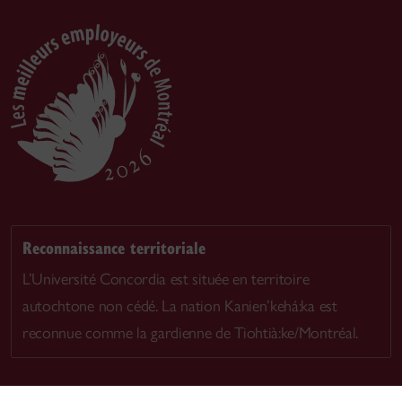
Reconnaissance territoriale
L’Université Concordia est située en territoire
autochtone non cédé. La nation Kanien’kehá:ka est
reconnue comme la gardienne de Tiohtià:ke/Montréal.