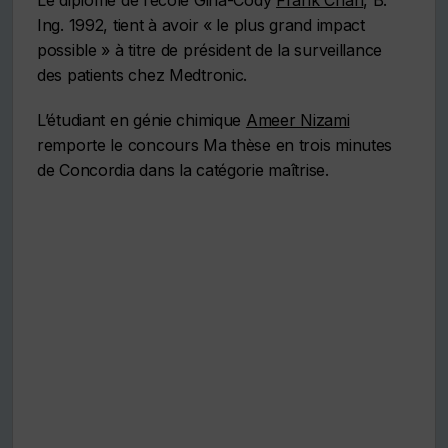
Le diplômé de l’école Gina-Cody
Frank Chan
, B.
Ing. 1992, tient à avoir « le plus grand impact
possible » à titre de président de la surveillance
des patients chez Medtronic.
L’étudiant en génie chimique
Ameer Nizami
remporte le concours Ma thèse en trois minutes
de Concordia dans la catégorie maîtrise.