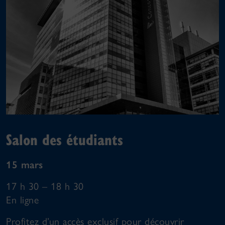
Salon des étudiants
15 mars
17 h 30 – 18 h 30
En ligne
Profitez d’un accès exclusif pour découvrir