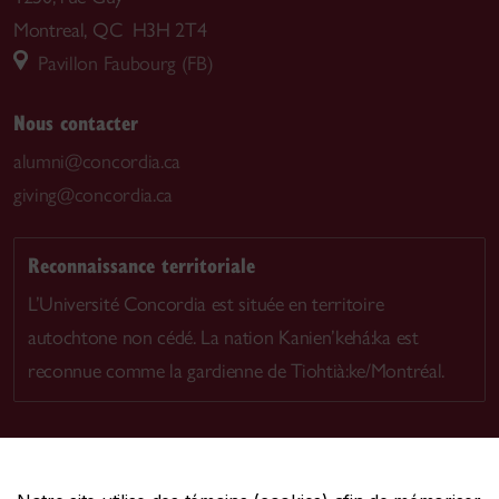
Montreal, QC H3H 2T4
Pavillon Faubourg (FB)
Nous contacter
alumni@concordia.ca
giving@concordia.ca
Reconnaissance territoriale
L’Université Concordia est située en territoire
autochtone non cédé. La nation Kanien’kehá:ka est
reconnue comme la gardienne de Tiohtià:ke/Montréal.