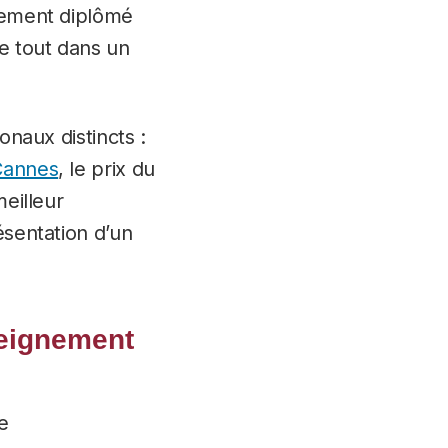
lement diplômé
le tout dans un
onaux distincts :
 Cannes
, le prix du
meilleur
ésentation d’un
seignement
e