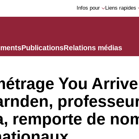
Infos pour
Liens rapides
ements
Publications
Relations médias
métrage You Arrive
rnden, professeur
a, remporte de no
nationaux