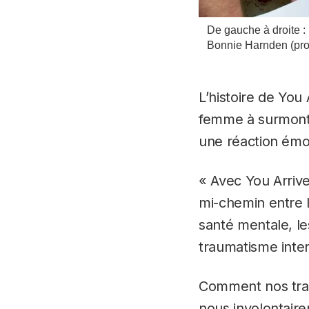
De gauche à droite : 
Bonnie Harnden (prod
L’histoire de
You 
femme à surmonte
une réaction émot
« Avec
You Arriv
mi-chemin entre l
santé mentale, l
traumatisme inte
Comment nos trau
nous involontair