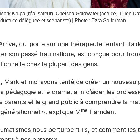
Mark Krupa (réalisateur), Chelsea Goldwater (actrice), Ellen Davi
uctrice déléguée et scénariste) | Photo : Ezra Soiferman
Arrive
, qui porte sur une thérapeute tentant d’ai
r son passé traumatique, est conçue pour trouv
ionnelle chez la plupart des gens.
e
, Mark et moi avons tenté de créer un nouveau g
a pédagogie et le drame, afin d’aider les professi
es parents et le grand public à comprendre la ma
me
rgénérationnel », explique M
Harnden.
matismes nous perturbent-ils, et comment les 
ement à nos enfants?