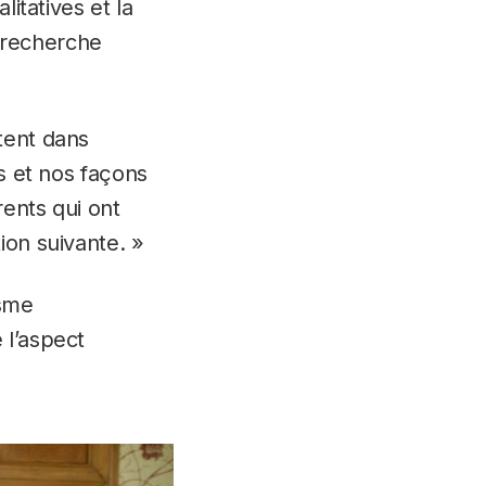
litatives et la
 recherche
tent dans
ns et nos façons
rents qui ont
ion suivante. »
isme
 l’aspect