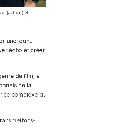
d (actrice) et
der une jeune
er écho et créer
enre de film, à
onnels de la
trice complexe du
transmettons-