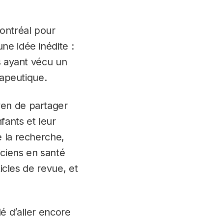
Montréal pour
ne idée inédite :
ts ayant vécu un
rapeutique.
yen de partager
fants et leur
e la recherche,
iciens en santé
ticles de revue, et
 d’aller encore