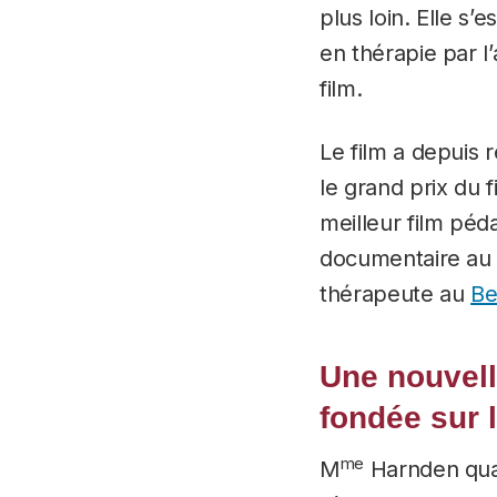
plus loin. Elle s’
en thérapie par l
film.
Le film a depuis r
le grand prix du
meilleur film péda
documentaire a
thérapeute au
Be
Une nouvel
fondée sur l
me
M
Harnden qual