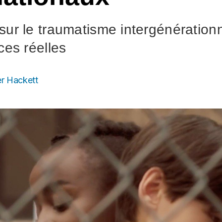
ur le traumatisme intergénérationn
ces réelles
r Hackett