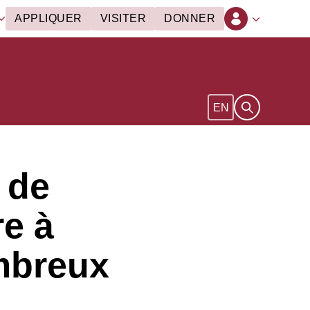
APPLIQUER
VISITER
DONNER
Ouvrir le form
EN
 de
e à
mbreux