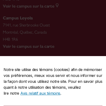
Voir le campus sur la carte
Campus Loyola
7141, rue Sherbrooke Ouest
Montréal
,
Québec, Canada
H4B 1R6
Voir le campus sur la carte
Notre site utilise des témoins (cookies) afin de mémoriser
CENTRALE
514-848-2424
vos préférences, mieux vous servir et nous informer sur
URGENCE
514-848-3717
la façon dont vous utilisez notre site. Pour en savoir plus
quant à notre utilisation des témoins, veuillez
|
|
|
Protection et prévention
Accessibilité
Confidentialité
lire notre
Avis relatif aux témoins
.
|
|
|
Conditions d'utilisation
Nous joindre
Gérer les témoins
Commentaires sur le site Web