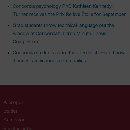
Concordia psychology PhD Kathleen Kennedy-
Turner receives the Prix Relève Étoile for September
Grad students throw technical language out the
window at Concordia’s Three Minute Thesis
Competition
Concordia students share their research — and how
it benefits Indigenous communities
À propos
Études
Admission
Vie étudiante