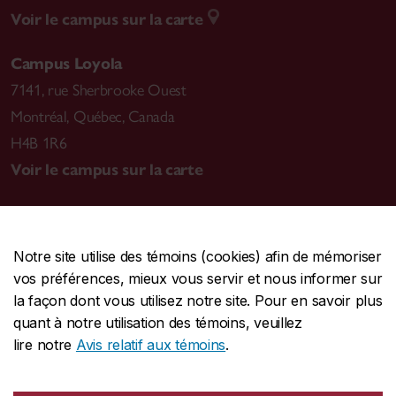
Voir le campus sur la carte
Campus Loyola
7141, rue Sherbrooke Ouest
Montréal
,
Québec, Canada
H4B 1R6
Voir le campus sur la carte
Notre site utilise des témoins (cookies) afin de mémoriser
CENTRALE
514-848-2424
vos préférences, mieux vous servir et nous informer sur
URGENCE
514-848-3717
la façon dont vous utilisez notre site. Pour en savoir plus
quant à notre utilisation des témoins, veuillez
|
|
|
Protection et prévention
Accessibilité
Confidentialité
lire notre
Avis relatif aux témoins
.
|
|
|
Conditions d'utilisation
Nous joindre
Gérer les témoins
Commentaires sur le site Web