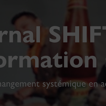
rnal SHIF
ormation 
hangement systémique en a