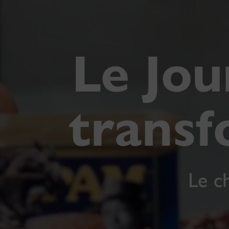
Le Jou
transf
Le c