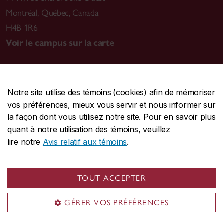
Montréal
,
Québec, Canada
H4B 1R6
Voir le campus sur la carte
Notre site utilise des témoins (cookies) afin de mémoriser
CENTRALE
514-848-2424
vos préférences, mieux vous servir et nous informer sur
URGENCE
514-848-3717
la façon dont vous utilisez notre site. Pour en savoir plus
quant à notre utilisation des témoins, veuillez
|
|
|
Protection et prévention
Accessibilité
Confidentialité
lire notre
Avis relatif aux témoins
.
|
|
|
Conditions d'utilisation
Nous joindre
Gérer les témoins
Commentaires sur le site Web
TOUT ACCEPTER
© Université Concordia. Montréal, QC, Canada
GÉRER VOS PRÉFÉRENCES