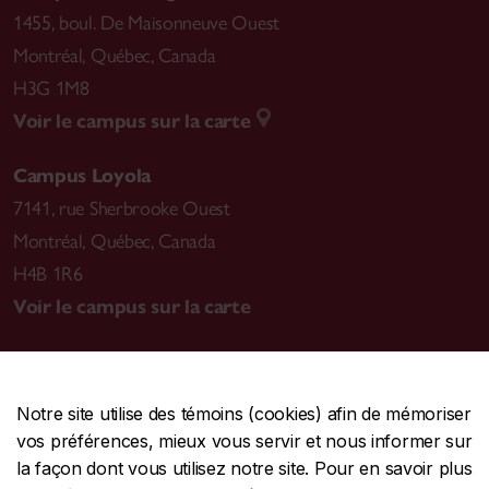
1455, boul. De Maisonneuve Ouest
Montréal
,
Québec, Canada
H3G 1M8
Voir le campus sur la carte
Campus Loyola
7141, rue Sherbrooke Ouest
Montréal
,
Québec, Canada
H4B 1R6
Voir le campus sur la carte
Notre site utilise des témoins (cookies) afin de mémoriser
CENTRALE
514-848-2424
vos préférences, mieux vous servir et nous informer sur
URGENCE
514-848-3717
la façon dont vous utilisez notre site. Pour en savoir plus