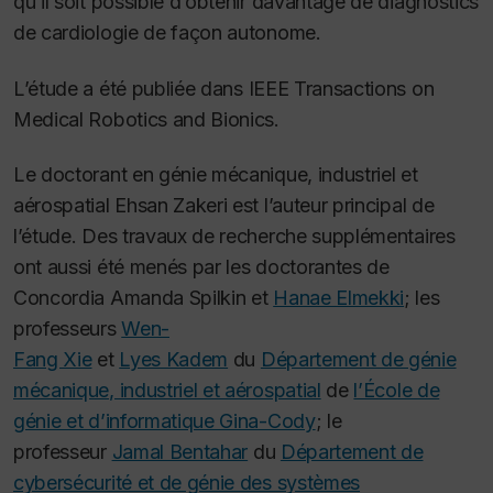
qu’il soit possible d’obtenir davantage de diagnostics
de cardiologie de façon autonome.
L’étude a été publiée dans
IEEE Transactions on
Medical Robotics and Bionics.
Le doctorant en génie mécanique, industriel et
aérospatial Ehsan Zakeri est l’auteur principal de
l’étude. Des travaux de recherche supplémentaires
ont aussi été menés par les doctorantes de
Concordia Amanda Spilkin et
Hanae Elmekki
;
les
professeurs
Wen-
Fang Xie
et
Lyes Kadem
du
Département de génie
mécanique, industriel et aérospatial
de
l’École de
génie et d’informatique Gina-Cody
; le
professeur
Jamal Bentahar
du
Département de
cybersécurité et de génie des systèmes