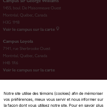
Campus Sir George Williams
1455, boul. De Maisonneuve Ouest
Montréal
,
Québec, Canada
H3G 1M8
Voir le campus sur la carte
Campus Loyola
7141, rue Sherbrooke Ouest
Montréal
,
Québec, Canada
H4B 1R6
Voir le campus sur la carte
Notre site utilise des témoins (cookies) afin de mémoriser
CENTRALE
514-848-2424
vos préférences, mieux vous servir et nous informer sur
URGENCE
514-848-3717
la façon dont vous utilisez notre site. Pour en savoir plus