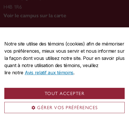
H4B 1R6
Voir le campus sur la carte
Notre site utilise des témoins (cookies) afin de mémoriser
CENTRALE
514-848-2424
vos préférences, mieux vous servir et nous informer sur
URGENCE
514-848-3717
la façon dont vous utilisez notre site. Pour en savoir plus
quant à notre utilisation des témoins, veuillez
|
|
|
Protection et prévention
Accessibilité
Confidentialité
lire notre
Avis relatif aux témoins
.
|
|
|
Conditions d'utilisation
Nous joindre
Gérer les témoins
Commentaires sur le site Web
TOUT ACCEPTER
© Université Concordia. Montréal, QC, Canada
GÉRER VOS PRÉFÉRENCES