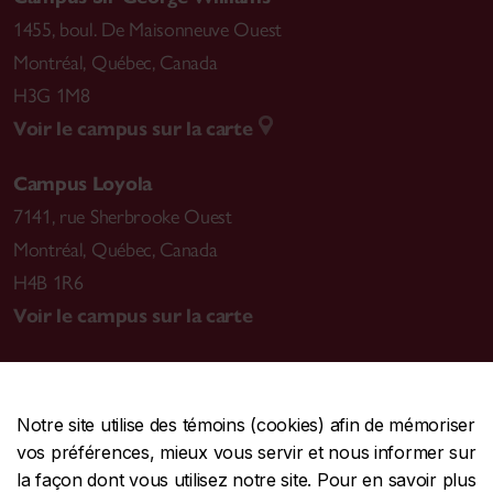
1455, boul. De Maisonneuve Ouest
Montréal
,
Québec, Canada
H3G 1M8
Voir le campus sur la carte
Campus Loyola
7141, rue Sherbrooke Ouest
Montréal
,
Québec, Canada
H4B 1R6
Voir le campus sur la carte
Notre site utilise des témoins (cookies) afin de mémoriser
CENTRALE
514-848-2424
vos préférences, mieux vous servir et nous informer sur
URGENCE
514-848-3717
la façon dont vous utilisez notre site. Pour en savoir plus