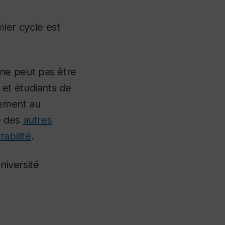
er cycle est
ne peut pas être
et étudiants de
lement au
e des
autres
abilité
.
niversité