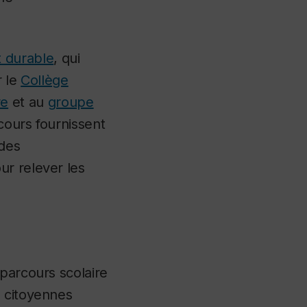
 durable
, qui
r le
Collège
re
et au
groupe
ours fournissent
 des
ur relever les
 parcours scolaire
s citoyennes