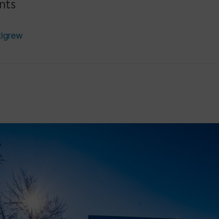
nts
tigrew