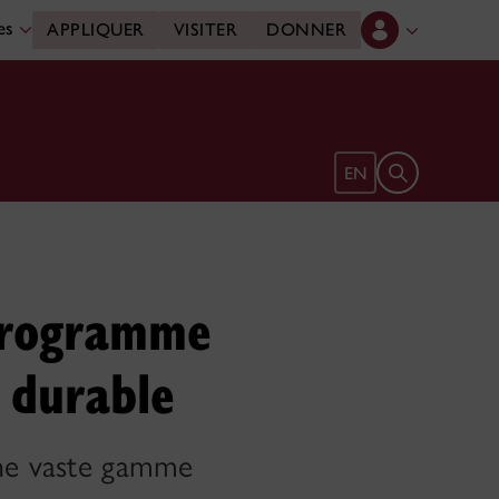
des
APPLIQUER
VISITER
DONNER
Ouvrir le form
EN
programme
 durable
une vaste gamme