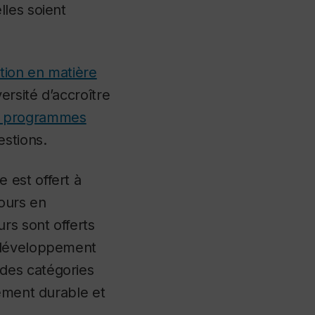
lles soient
ction en matière
ersité d’accroître
les programmes
estions.
 est offert à
cours en
rs sont offerts
u développement
des catégories
pement durable et