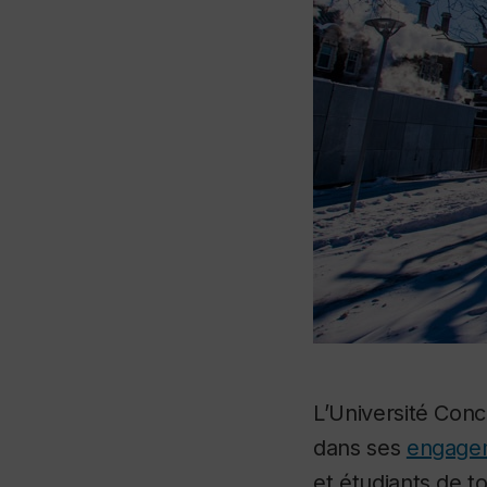
L’Université Conc
dans ses
engagem
et étudiants de t