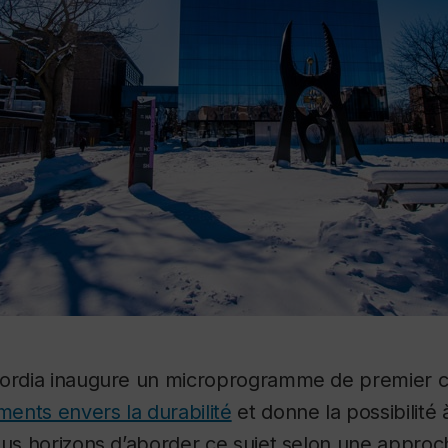
ordia inaugure un microprogramme de premier cyc
ents envers la durabilité
et donne la possibilité
ous horizons d’aborder ce sujet selon une approc