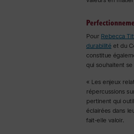
valeurs en matiè
Perfectionneme
Pour
Rebecca Tit
durabilité
et du Co
constitue égaleme
qui souhaitent se
« Les enjeux rel
répercussions su
pertinent qui out
éclairées dans leu
fait-elle valoir.