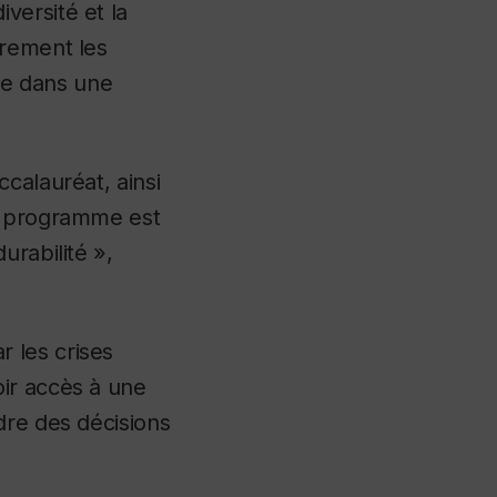
versité et la
èrement les
me dans une
calauréat, ainsi
ce programme est
urabilité »,
 les crises
ir accès à une
dre des décisions