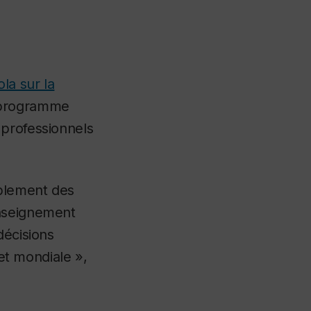
la sur la
le programme
 professionnels
ablement des
enseignement
décisions
 et mondiale »,