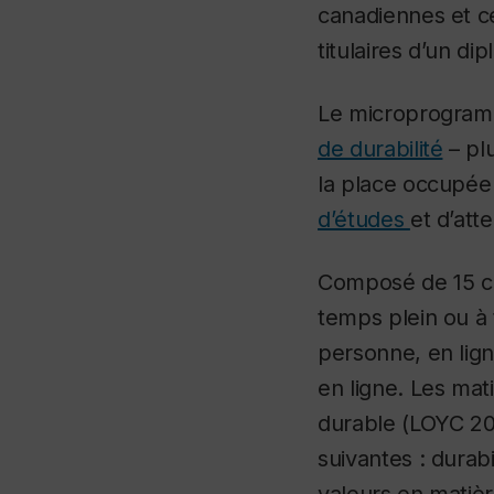
canadiennes et ce
titulaires d’un di
Le microprogramm
de durabilité
– plu
la place occupée
d’études
et d’att
Composé de 15 cr
temps plein ou à 
personne, en lign
en ligne. Les ma
durable (LOYC 20
suivantes : durab