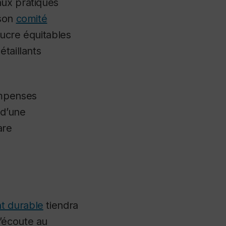
aux pratiques
 son
comité
sucre équitables
taillants
ompenses
 d’une
are
t durable
tiendra
’écoute
au