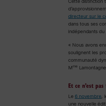
Cette distinction
d’approvisionneme
directeur sur le
dans tous ses con
indépendants du 
« Nous avons enc
soulignent les pr
communauté dynam
me
M
Lamontagne
Et ce n’est pas 
Le
6 novembre
, 
une nouvelle édit