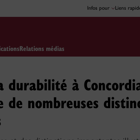
Infos pour
Liens rapi
ications
Relations médias
a durabilité à Concordi
e de nombreuses distinc
s