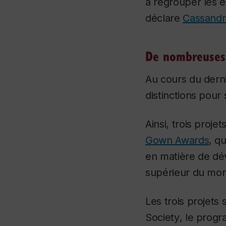
à regrouper les 
déclare
Cassand
De nombreuses 
Au cours du derni
distinctions pou
Ainsi, trois proje
Gown Awards
, q
en matière de dé
supérieur du mon
Les trois projets
Society
, le pro