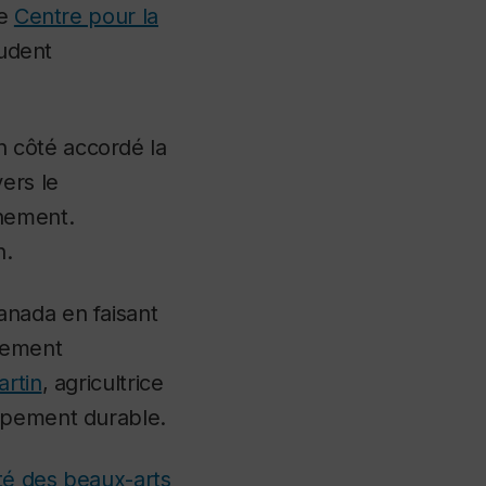
le
Centre pour la
udent
 côté accordé la
ers le
nnement.
n.
anada en faisant
uement
artin
, agricultrice
oppement durable.
té des beaux-arts