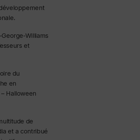
e développement
onale.
r-George-Williams
fesseurs et
oire du
che en
t – Halloween
multitude de
ia et a contribué