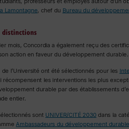
étudiants, professeurs et employés autour d’un o
ra Lamontagne
, chef du
Bureau du développemen
distinctions
er mois, Concordia a également reçu des certific
r son action en faveur du développement durable.
ts de l’Université ont été sélectionnés pour les
Int
ui récompensent les interventions les plus excep
veloppement durable par des établissements d’
de entier.
 sélectionnés sont
UNIVER/CITÉ 2030
dans la cat
gramme
Ambassadeurs du développement durable –