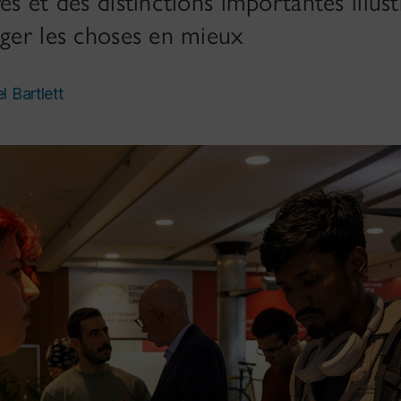
es et des distinctions importantes illus
nger les choses en mieux
l Bartlett