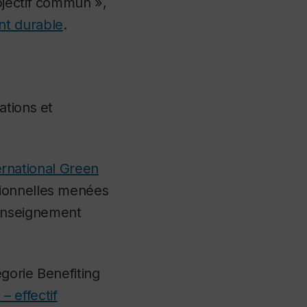
bjectif commun »,
t durable
.
ations et
ernational Green
tionnelles menées
enseignement
égorie
Benefiting
 effectif