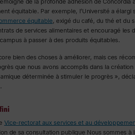
 témoigne de la profonde adhésion de Concordia 
nt équitable. Par exemple, l’Université a élargi
 commerce équitable
, exigé du café, du thé et du 
trats de services alimentaires et encouragé les dé
campus à passer à des produits équitables.
ore bien des choses à améliorer, mais ces réc
ogrès que nous avons accomplis dans la création
ique déterminée à stimuler le progrès », décl
.
fini
le
Vice-rectorat aux services et au développemen
ion de sa consultation publique
Nous sommes à l