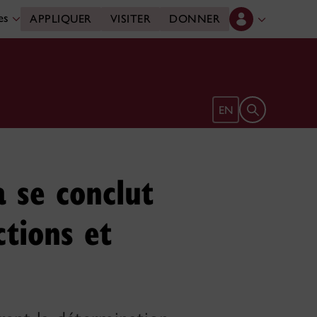
des
APPLIQUER
VISITER
DONNER
Ouvrir le form
EN
a se conclut
tions et