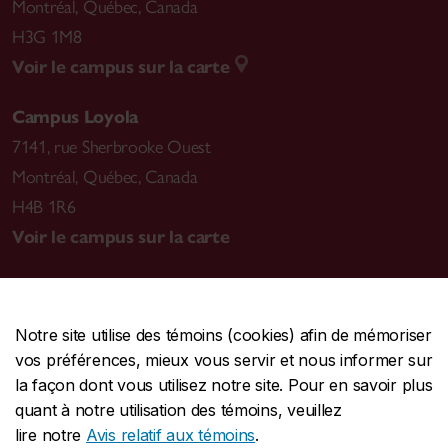
Montréal
,
Québec, Canada
H3G 1M8
Voir le campus sur la carte
Campus Loyola
7141, rue Sherbrooke Ouest
Montréal
,
Québec, Canada
H4B 1R6
Voir le campus sur la carte
Notre site utilise des témoins (cookies) afin de mémoriser
CENTRALE
514-848-2424
vos préférences, mieux vous servir et nous informer sur
URGENCE
514-848-3717
la façon dont vous utilisez notre site. Pour en savoir plus
quant à notre utilisation des témoins, veuillez
|
|
|
Protection et prévention
Accessibilité
Confidentialité
lire notre
Avis relatif aux témoins
.